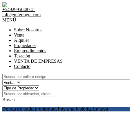
+5492995048741
info@mferragut.com
MENÚ
Sobre Nosotros
Venta
Alquiler
Propiedades
Emprendimientos
Tasación
VENTA DE EMPRESAS
Contacto
Buscar
Detrás de cada propiedad, hay una historia. La tuya.